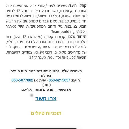
קהל היעד:
צעירים לפני /אחרי צבא שמחפשים טיול
אתגרי חזק ומנצח,
משפחות עם ילדים מגיל 12 לחוויה
משפחתית אחרת,
טיולי בר מצווה/בת מצווה לחוויית חיים
חד פעמית,
קבוצות נשים וגברים שמחפשים את הריגוש
הבא, בני/בנות
גיל הזהב המחפשים/ות טיול מאתגר
ואיכותי,
Teambuilding.
הייחוד שלנו
:
קבוצות קטנות (מקסימום 12 איש), בתי
מלון /בקתות ברמת תיירות טובה על בסיס פנסיון מלא,
ליווי ע"י מדריכי אתגר והרפתקה ישראלים ובנוסף ליווי
של מדריכים מקומיים, רכבי מיניוואן צמודים להעברות,
הסעות לפעילויות וכד' , מתן מענה 24/7.
הצטרפו אלינו לחוויה ייחודית במקומות היפים
בעולם
חייגו:
050-6215657
(יאיר) או
050-5077082
(יוסי)
או השאירו פרטים ונחזור אליכם
צרו קשר
תוכניות טיולים