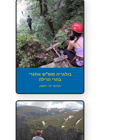
בולגריה סופ"ש אתגרי
בהרי הרילה
חמישי עד ראשון