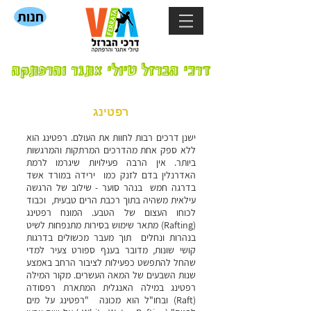
חנות
דרכי הברזל טיולי אתגר והרפתקה
רפטינג
ישנן דרכים רבות לחוות את העולם. רפטינג הוא
ללא ספק אחת מהדרכים המרתקות והמרגשות
ביותר. אין הרבה פעילויות שיגרמו לרמת
האדרנלין בדם לזנק כמו ירידה במורד אשד
בדרגה חמש בנהר סוער - שילוב של הרגשה
עילאית משהיה בתוך רכבת הרים טבעית, וכבוד
לכוחו העצום של הטבע.
המונח רפטינג
(Rafting) מתאר שימוש בסירות מתנפחות לשיט
בנהרות ונחלים תוך מעבר מכשולים בדרגות
קושי שונות, מדובר בענף ספורט צעיר למדי
שהחל להתפשט כפעילות לציבור הרחב באמצע
שנות השבעים של המאה העשרים. מקור המילה
רפטינג במילה האנגלית המתארת רפסודה
(Raft) ובחו"ל הוא מכונה "רפטינג על מים