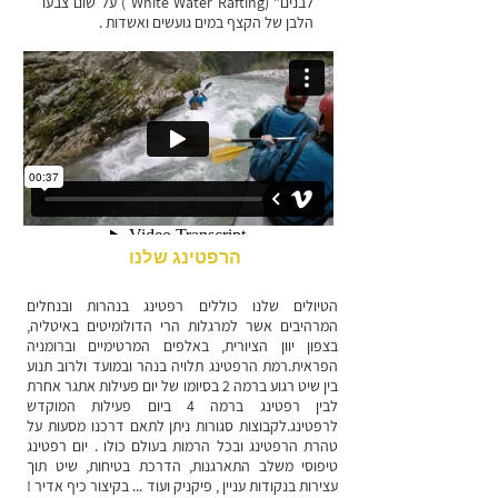
לבנים" (White Water Rafting ) על שום צבעו
הלבן של הקצף במים גועשים ואשדות .
הרפטינג שלנו
הטיולים שלנו כוללים רפטינג בנהרות ובנחלים
המרהיבים אשר למרגלות הרי הדולומיטים באיטליה,
בצפון יוון הציורית, באלפים המרטימיים וברומניה
הפראית.רמת הרפטינג תלויה בנהר ובמועד ולרוב תנוע
בין שיט רגוע ברמה 2 בסיומו של יום פעילות אתגר אחרת
לבין רפטינג ברמה 4 ביום פעילות המוקדש
לרפטינג.לקבוצות סגורות ניתן לתאם דרכנו מסעות על
טהרת הרפטינג ובכל הרמות בעולם כולו . יום רפטינג
טיפוסי משלב התארגנות, הדרכת בטיחות, שיט תוך
עצירות בנקודות עניין , פיקניק ועוד ... בקיצור כיף אדיר !