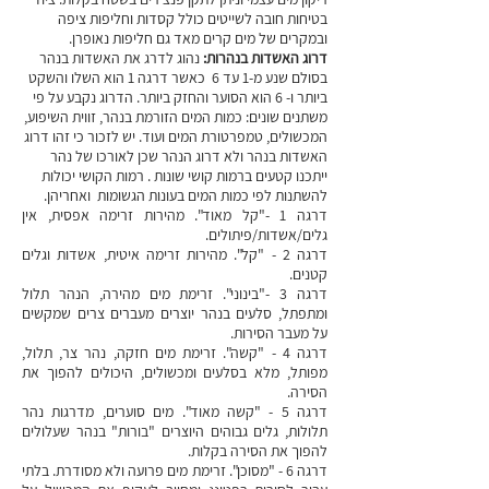
בטיחות חובה לשייטים כולל קסדות וחליפות ציפה
ובמקרים של מים קרים מאד גם חליפות נאופרן.
דרוג האשדות בנהרות:
נהוג לדרג את האשדות בנהר
בסולם שנע מ-1 עד 6 כאשר דרגה 1 הוא השלו והשקט
ביותר ו- 6 הוא הסוער והחזק ביותר. הדרוג נקבע על פי
משתנים שונים: כמות המים הזורמת בנהר, זווית השיפוע,
המכשולים, טמפרטורת המים ועוד. יש לזכור כי זהו דרוג
האשדות בנהר ולא דרוג הנהר שכן לאורכו של נהר
ייתכנו קטעים ברמות קושי שונות . רמות הקושי יכולות
להשתנות לפי כמות המים בעונות הגשומות ואחריהן.
דרגה 1 -"קל מאוד". מהירות זרימה אפסית, אין
גלים/אשדות/פיתולים.
דרגה 2 - "קל". מהירות זרימה איטית, אשדות וגלים
קטנים.
דרגה 3 -"בינוני". זרימת מים מהירה, הנהר תלול
ומתפתל, סלעים בנהר יוצרים מעברים צרים שמקשים
על מעבר הסירות.
דרגה 4 - "קשה". זרימת מים חזקה, נהר צר, תלול,
מפותל, מלא בסלעים ומכשולים, היכולים להפוך את
הסירה.
דרגה 5 - "קשה מאוד". מים סוערים, מדרגות נהר
תלולות, גלים גבוהים היוצרים "בורות" בנהר שעלולים
להפוך את הסירה בקלות.
דרגה 6 - "מסוכן". זרימת מים פרועה ולא מסודרת. בלתי