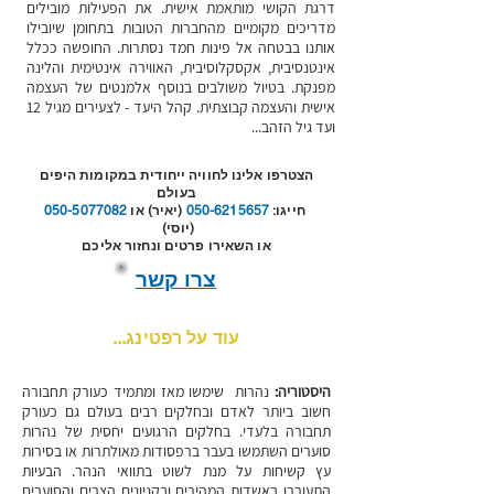
דרגת הקושי מותאמת אישית. את הפעילות מובילים
מדריכים מקומיים מהחברות הטובות בתחומן שיובילו
אותנו בבטחה אל פינות חמד נסתרות. החופשה ככלל
אינטנסיבית, אקסקלוסיבית, האווירה אינטימית והלינה
מפנקת. בטיול משולבים בנוסף אלמנטים של העצמה
אישית והעצמה קבוצתית. קהל היעד - לצעירים מגיל 12
ועד גיל הזהב...
הצטרפו אלינו לחוויה ייחודית במקומות היפים
בעולם
חייגו:
050-6215657
(יאיר) או
050-5077082
(יוסי)
או השאירו פרטים ונחזור אליכם
צרו קשר
עוד על רפטינג...
היסטוריה:
נהרות שימשו מאז ומתמיד כעורק תחבורה
חשוב ביותר לאדם ובחלקים רבים בעולם גם כעורק
תחבורה בלעדי. בחלקים הרגועים יחסית של נהרות
סוערים השתמשו בעבר ברפסודות מאולתרות או בסירות
עץ קשיחות על מנת לשוט בתוואי הנהר. הבעיות
התעוררו באשדות המהירים ובקניונים הצרים והסוערים