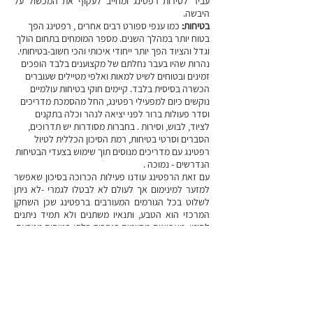
עביר לסירות רפטינג ומחייב לעקוף את המכשול על
היבשה.
בטיחות:
כמו ענפי ספורט רבים אחרים , רפטינג הפך
בטוח יותר במהלך השנים. מספר המומחים בתחום הולך
וגדל והציוד הפך יותר ייחודי איכותי והכי חשוב-בטיחותי.
נהרות שהיו בעבר נחלתם של מקצוענים בלבד הופכים
זמינים ובטוחים לשיט למאות ואלפי מטיילים שעוברים
הכשרה בסיסית בלבד. קיימים חוקי בטיחות עולמיים
נוקשים כיום למפעילי רפטינג, החל מהסמכת מדריכים
וסדר פעולות ברור לפני יציאה לנהר וכלה בתקנים
לציוד, לבוש, וסירות . בחברות מסודרות יש תדרוכים,
הסברים וסרטי בטיחות, רמת הסיכון הכללית לטיול
רפטינג עם מדריכים מנוסים תוך שימוש בצעדי הבטיחות
הנדרשים - נמוכה .
עם זאת הרפטינג עודנו פעילות הכרוכה בסיכון שאפשר
למזער למינימום אך לעולם לא לבטלו לגמרי -לא ניתן
לשלוט בכל הגורמים המעורבים ברפטינג שכן השחקן
המרכזי הוא הטבע, ותנאיו משתנים ולא תמיד ניתנים
לחיזוי, מאפיינים מסוימים בנהרות בלתי בטוחים מטבעם,
כגון מערבולות, נפלי עצים, סכרים, סלעים חדים וכמובן
אשדות בעלי דרגות גבוהות. זכרו כי רפטינג הוא ספורט
הרפתקני ובטוח בתנאי ששומרים על כל כללי הבטיחות
ולא מקלים בהם ראש.
טיפים חשובים לקראת יציאה לרפטינג:
בחירת חברה מקצועית
: חברה מקצועית ומנוסה תקפיד