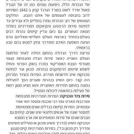
של הנהרות הללו. ניסיונות נועזים כמו זה של הגנרל
פאוול שירד לשוט במורד הגרנד קניון ב-1842 הסתיימו
לרוב בתבוסה לעוצמתם של איתנו הטבע. החלקים
הגועשים של רוב הנהרות נותרו בתוליים ולא עבירים עד
לפיתוח סירות הרפטינג והקיאקים המודרניים בשלהי
המאה העשרים. גם כיום עדיין קיימים נהרות רבים
בעולם-במיוחד בארצות העולם השלישי-שאליהם טרם
הגיעה השפעת האדם המודרני וניתן לפגוש בהם טבע
בראשיתי.
פריצת הדרך הגדולה בתחום החלה לאחר מלחמת
העולם השנייה כאשר סירות הצלה מתנפחות מגומי
מעודפי הצבא האמריקאי נמכרו בשוק הפרטי והחלו
לשמש שייטים הרפתקנים בנהרות. מכאן ועד לפיתוח
טכניקות שיט חדשניות ושדרוג הסירות והציוד המרחק
היה קצר. כיום השיט בנהרות סוערים הפך לפעילות
נפוצה בתחום התיירות האתגרית והוא מציע מגוון רמות
של פעילות בהתאמה ליכולות המטייל.
סירות ציוד וטכניקה:
הסירות המודרניות מתנפחות
ומורכבות מאריגי גומי רבי שכבות ומספר תאי אוויר
עצמאיים. הסירות קיימות בגדלים שונים ומתאימות
למספר שונה של אנשים ולתנאי שיט שונים. קיימים גם
מבנים שונים של סירות המאפיינים את ארץ המוצא
וטכניקת השיט (מדריך משיט ומכוון או מטיילים משיטים
ומדריך רק מכוון וכד'). בסירות המודרניות קיים מנגנון
ריקון מים עצמי וניתן לתקן פנצ'רים בשטח בקלות. ציוד