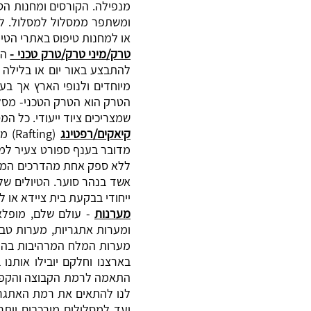
מנפילה. הקורסים ומחנות הט
ומשתפר ממסלול למסלול. למע
או למחנות טיפוס באתרי הטיפ
טרק/מיני טרק/טרק טכני -
המ
להתבצע באור יום או בלילה 
מיוחדים ולנופי הארץ אך בע
הטרק הוא הטרק הטכני- מסלו
שמצריכים ציוד ייעודי. כל ה
קיאקים/רפטינג
(ing
מדובר בענף ספורט צעיר למ
ללא ספק אחת מהדרכים המרתק
אשד בנהר סוער. הטיולים שלנ
ייחודי בבקעת בית ציידא או ל
מערנות
- עולם שלם, מופלא
ומערות אתגריות, מערות טבע
מערות המלח המרהיבות בהר 
בארצנו וחלקם יובילו אותנו
התאמה לרמת הקבוצה והקפדה
לנו להתאים את רמת האתגר 
ועד למסלולים מורכבים יותר