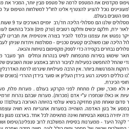
יפוס מקדמים את המטפס לרמה של מטפס מבין יותר, המכיר את מגבל
וניינים נוכל להציע להצטרף אלינו לחו"ל למשלחות הטיפוס על פ
וס הטובים בעולם.
סלולים שלנו הם
מסלולי הליכה 
לאור ירח, חלקם יבשים וחלקם רטובים (טרק מים) והכל בהתאם לעו
יקר נפגוש את עצמנו ונלמד להכיר בצורה אינטימית את חברינו לק
ל הליכה שבו משולבים קטעים טכניים - מסולמות ויתדות שניתן לעב
מסלולים נבחרים בקפידה כדי לספק מקסימום בטיחות והנאה.
Raft) מתאר שימוש בסירות מתנפחות לשיט בנהרות ונחלים תוך מעבר מ
די שהחל להתפשט כפעילות לציבור הרחב באמצע שנות השבעים של 
ות והמרגשות ביותר. אין הרבה פעילויות שיגרמו לרמת האדרנלין 
ו כוללים רפטינג רגוע בירדן העליון או סוער בירדן ההררי (בשנים 
חופי הכינרת.
 ולא מוכר, שוכן לו מתחת לפני הקרקע בעולם . מערות מלח, מע
יות או כאלו שנחפרו ע"י אדם (מכרות). מערות שבהם נהרות זורמים 
סדום שאחת מהן מחזיקה בשיא עולמי בהיותה הארוכה בעולם!!! טו
 במסע אל בטן האדמה. השהייה במערות אתגריות היא חוויה עוצמת
 יתירה בנושא הבטיחות ואינה מתאימה לכל אחד. בארצנו מגוון ג
לקהל היעד - ממערנות בסיסית המשלבת לרוב סנפלינג/טיפוס וש
 המשלבים שהייה של מספר ימים כולל לינה. חוויה חזקה ואחרת ע