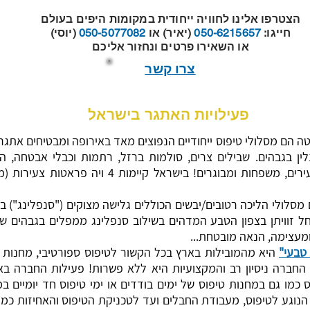
הצטרפו אלינו לחוויה ייחודית במקומות היפים בעולם
חייגו:
050-6215657
(יאיר) או
050-5077082
(יוסי)
או השאירו פרטים ונחזור אליכם
צרו קשר
פעילויות האתגר בישראל
ה הם מסלולי טיפוס ייחודיים הנפוצים מאד באירופה ומבטיחים אתג
ין בגבהים. שבילים צרים, סולמות ברזל, רתמות וכבלי אבטחה, ה
בטיחותית ובלתי נשכחת לצעירים, משפחות ומבוגרים! ביש
מסלולי הליכה רטובים/יבשים הכוללים גלישה מצוקים ("סנפלינג") בנ
 זוויתן בצפון הטבע המדהים בשילוב סנפלינג ממפלים בגבהים שונ
ומעצימה, הנאה מובטחת...
טבעי"
היא מהמובילות בארץ בכל הקשור לטיפוס ספורטיבי, מחנות 
 החברה ניסיון רב והמקצועיות היא ללא פשרות! פעילות החברה ב
 כמו גם במחנות טיפוס של ימים בודדים או ימי טיפוס חד יומיים ב
נוגע לטיפוס, מעבודת החבלים ועד לטכניקת הטיפוס והאחיזות כמ