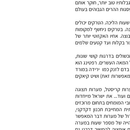
ותיו טוב יותר, חוקר אותם
סגות ההרים הגבוהים בעולם
חד/רב יומיים האורכים עד 9 שעות שעות הליכה. הטרקים יכולים
נה. בטרקים ניחשף למקומות
בוצה.
אחיו האקזוטי יותר של
ור בקלות ועד קטעים שלמים
כשולים בדרגות קושי שונות,
המאה העשרים. רפטינג הוא
בדם לזנק כמו ירידה במורד
שמאפשרות זאת) ושיט קיאקים
רות קריסטל, מערות תצוגה
ועוד... את ישראל מייחדות
בי המומחים בתחום מרוכזים
ית המחייבת תכנון דקדקני,
דול של מערות דבר המאפשר
הייה של מספר שעות במערה
ם אופציה להמשיך דרכנו גם