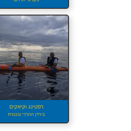
רפטינג וקיאקים
בירדן ההררי ובכנרת