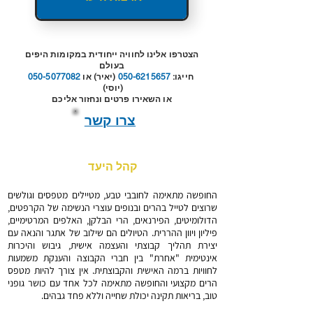
הצטרפו אלינו לחוויה ייחודית במקומות היפים
בעולם
חייגו:
050-6215657
(יאיר) או
050-5077082
(יוסי)
או השאירו פרטים ונחזור אליכם
צרו קשר
קהל היעד
החופשה מתאימה לחובבי טבע, מטיילים מטפסים וגולשים
שרוצים לטייל בהרים ובנופים עוצרי הנשימה של הקרפטים,
הדולומיטים, הפירנאים, הרי הבלקן, האלפים המרטימיים,
פיליון ויוון ההררית.
הטיולים הם שילוב של אתגר והנאה עם
יצירת תהליך קבוצתי והעצמה אישית, גיבוש והיכרות
אינטימית "אחרת" בין חברי הקבוצה והענקת משמעות
לחוויות ברמה האישית והקבוצתית. א
ין צורך להיות מטפס
הרים מקצועי והחופשה מתאימה לכל אחד עם כושר גופני
טוב, בריאות תקינה יכולת שחייה וללא פחד גבהים.