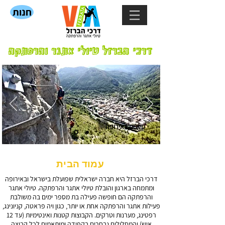
חנות
דרכי הברזל טיולי אתגר והרפתקה
טיולים באירופה
עמוד הבית
דרכי הברזל היא חברה ישראלית שפועלת בישראל ובאירופה
ומתמחה בארגון והובלת טיולי אתגר והרפתקה.
טיולי אתגר
והרפתקה הם חופשה פעילה בת מספר ימים בה משולבת
פעילות אתגר והרפתקה אחת או יותר,
כגון
ויה פראטה
,
קניונינג
,
רפטינג, מערנות
וטרקים.
הקבוצות קטנות ואינטימיות (עד 12
איש) והמסלולים
נבחרים בקפידה ומותאמים לכל קבוצה