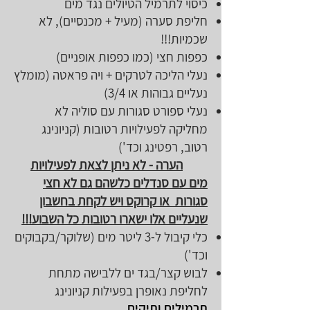
כיסוי לתרמיל הטיולים נגד מים
חליפת סערה (מעיל + מכנסיים), לא
שכמיות!!!
כפפות חצי (כמו כפפות אופניים)
נעלי הליכה לטרקים + ויה פראטה (מומלץ
נעליים גבוהות או 3/4)
נעלי ספורט סגורות עם סוליה לא
מחליקה לפעילויות רטובות (קניונינג
רטוב, רפטינג וכד')
הערה - לא ניתן לצאת לפעילויות
מים עם סנדלים כלשהם גם לא חצי
סגורות או קרוקס ויש לקחת בחשבון
שנעליים אלו ישארו רטובות כל השבוע!!!
כלי קיבול ל-3 ליטר מים (שלוקר/בקבוקים
וכד')
לבוש קצר/בגד ים ללבישה מתחת
לחליפת נאופרן בפעילות קניונינג
תרמילים ותיקים