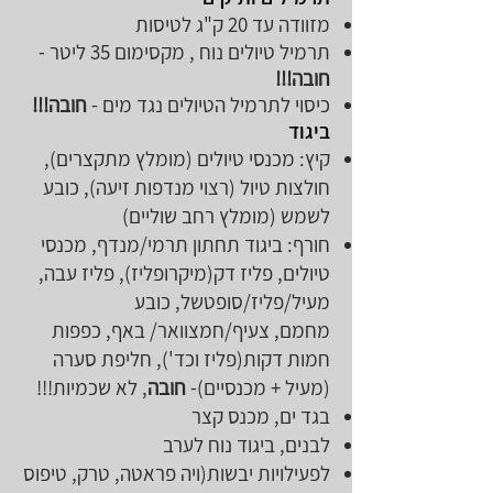
מזוודה עד 20 ק"ג לטיסות
תרמיל טיולים נוח , מקסימום 35 ליטר -
חובה!!!
כיסוי לתרמיל הטיולים נגד מים -
חובה!!!
​ביגוד
קיץ: מכנסי טיולים (מומלץ מתקצרים),
חולצות טיול (רצוי מנדפות זיעה), כובע
לשמש (מומלץ רחב שוליים)
חורף: ביגוד תחתון תרמי/מנדף, מכנסי
טיולים, פליז דק(מיקרופליז), פליז עבה,
מעיל/פליז/סופטשל, כובע
מחמם, צעיף/חמצוואר/ באף, כפפות
חמות דקות(פליז וכד'), חליפת סערה
(מעיל + מכנסיים)-
חובה
, לא שכמיות!!!
בגד ים, מכנס קצר
לבנים, ביגוד נוח לערב
לפעילויות יבשות(ויה פראטה, טרק, טיפוס