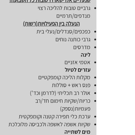
שנעליים אלו ישארו רטובות כל השבוע!!!
גרביים טובות להליכה רצוי
מנדפים/תרמיים
הנעלה בין הפעילויות(רשות)
כפכפים/סנדלים/נעלי בית
גרבי כותנה נוחים
מדרסים
לינה
אטמי אזניים
עזרים לטיול
מקלות הליכה קומפקטיים
פנס ראש + סוללות
אולר רב תכליתי (לדרמן וכד')
כריות/שקיות חימום חד/רב
פעמיות(נספק)
ערכת כלי תפירה קטנה וקומפקטית
שקיות אשפה לאשפה ולכביסה מלוכלכת
מים לשתייה