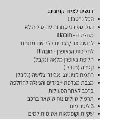
דגשים לציוד קניונינג
הכל נרטב!!!
נעלי ספורט סגורות עם סוליה לא
מחליקה -
חובה!!!
לבוש קצר /בגד ים ללבישה מתחת
לחליפות הנאופרן -
חובה!!!
חליפת נאופרן מלאה (נקבל)
קסדה (נקבל )
רתמת קניונינג ואביזרי גלישה (נקבל)
מגבת מנדפת +בגדים והנעלה להחלפה
ברכב לאחר הפעילות
תרמיל טיולים נוח שישאר ברכב
3 ליטר מים
שקיות וקופסאות אטומות למים
/אוכל/תרופות וכד'
כריות חימום רב פעמיות (תקבלו מאיתנו)
קרם הגנה