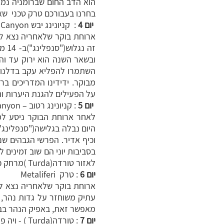
הוא הדב החום שברומניה נמצא
בחרנו בעבורכם טרק טכני שאורך כ-7 שעות בנופים המרהיבים של עמק בוהודיי(Bohodei ).
יום 4
: קניונינג יבש Cheia Rea Canyon בתחום פארק אפוסן
ובשאר השנה הוא ירוק עד וה
השתמרו להפליא עקב בדלנותו
מבוקר. ידידינו המדריכים ב
על הפעילים להגנת היערות וחיות הב
יום 5
: קניונינג רטוב – Cetea canyon /Oselu canyon בתחום פארק אפוסן - TURDA
לאחר ארוחת הבוקר ניסע למפ
בסביבות יוני הם שוב זמינים 
לאזור טורדה(Turda )מרחק כ-150 ק"מ ושם נלון .
יום 6
: טרק Metaliferi
עתיק משוחזר על גדות נהר, 
מאפשר זאת, באפיק הנהר בבאדי רפ
יום 7
: טורדה(Turda ) - ויה פראטה - Turda gorges - קלוז' נאפוקה(Cluj Napoca)