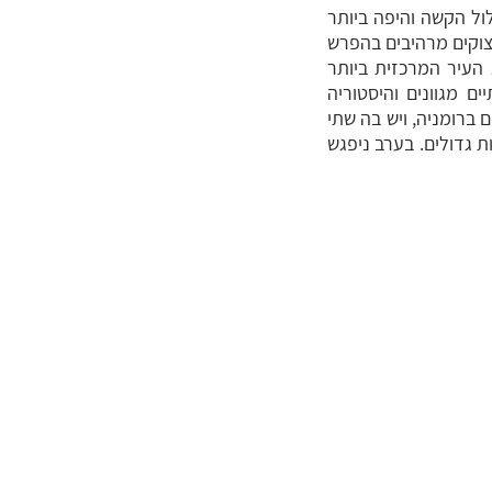
ו הרכב לתחילתו של מסלול ויה פראטה TURDA GORGES – המסלול הקשה והיפה ביותר
רסקאו(Trascau)והטיפוס בו הוא על מצוקים מרהיבים בהפרש
ז' היא העיר המרכזית ביותר
עשיר בחיים תרבותיים מגוונים והיסטוריה
 ברומניה, ויש בה שתי
ת גדולים. בערב ניפגש