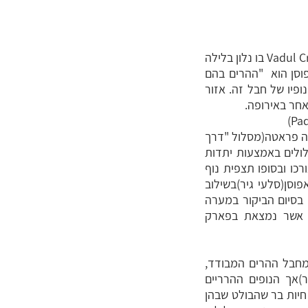
לאחר הנחיתה בשעות הצהריים בנמל התעופה של קלוז' נאפוקה, ניסע מערבה לעבר הכפר Vadul Crisului בו נלון בלילה
Apuseni mountains )- פירוש המילה אפוסן הוא "ההרים בהם
פיו של חבל זה. אזור
 אחר באירופה.
יה פראטה(מסלול "דרך
ולים באמצעות יתדות
ודיות. נטפס כ-3 שעות למצוק בגובה של כ-150 מטר שלאורכו ובסופו תצפית נוף
וסן(סלעי גיר)בשילוב
 בסיום הביקור במערה
חווה שיט מהנה במימי נהר Vadul Crișul Repede שבסיומו נשים פעמינו אל אזור Padis אשר נמצאת בפארק
מחבל ההרים המבודד,
 מהרי הקרפטים . הפארק מתאפיין בהרים נמוכים יחסית(עד 1800 מטר)אך הנופים ההרריים
 חיות בר שהבולט שבהן