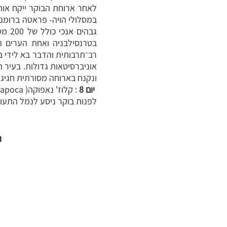
גבהי
רב־תרבותית והדבר בא לידי בי
אוניברסיטאות גדולות. בעיר 
ונקנח בארוחה מסורתית חגיגי
יום 8
: קלוז' נאפוקה( Cluj Napoca) – נתב"ג
לפנות בוקר ניסע לנמל התעופ
ת