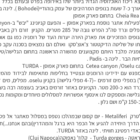
 ריכוז האוכלוסיה הגדול ביותר שלו באירופה בפרט ובעולם בכלל . 
 לינה באזור Padis .
זה נגלוש("סנפלינג")ב- 14 מפלים ונרד סה"כ הפרש גובה של 285 מ
נופים המזכירים את פארק היורה יערות העד של רומניה כמו גם אוכ
 של שליטה הדיקטטור צ'אוצ'סקו ואולם הם נמצאים בסכנה עקב כ
רומניה מלבד היותם מקצוענים מהשורה הראשונה בתחום הגלישה/טי
ר . לינה ב- Padis .
גש עם ידידינו הרומנים ונצטייד בחליפות מתאימות לבידוד מהמים
היום נבלה בגלישה("סנפלינג") במפלי מים זורמ
וכיף אדיר. הפרשי הגבהים שנרד הוא כ-200 מטר. הקניונים באזור זורמים באביב ב
לגלישה ומספקים לנו אינסוף אפשרויות למסלולים מיוחדים ומקומות נסת
ארוחת בוקר שלאחריה נצא לטרק Metaliferi - יום קסום שבמהלכו נטפס במסלול
הדרך היחידה להגיע אל הכפר היא ברגל והמהדרין(ובהם אנחנו...)ח
טינג חוויתי . לינה באזור TURDA.