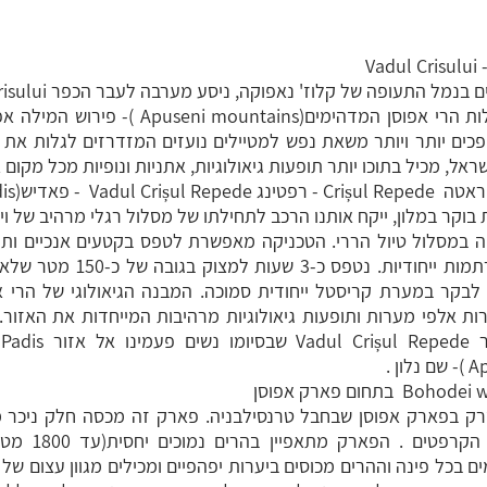
Va
הראשון, הכפר ממוקם למרגלות הרי אפוסן המדהימים(
ים יותר ויותר משאת נפש למטיילים נועזים המזדרזים לגלות את נו
ראל, מכיל בתוכו יותר תופעות גיאולוגיות, אתניות ונופיות מכל מקום
וקר במלון, ייקח אותנו הרכב לתחילתו של מסלול רגלי מרהיב של ו
ה במסלול טיול הררי. הטכניקה מאפשרת לטפס בקטעים אנכיים ותל
וסולמות קבועים במצוק עם רתמות ייח
 לבקר במערת קריסטל ייחודית סמוכה. המבנה הגיאולוגי של הרי אפ
ות אלפי מערות ותופעות גיאולוגיות מרהיבות המייחדות את האזור.
נ
ק בפארק אפוסן שבחבל טרנסילבניה. פארק זה מכסה חלק ניכר 
שמהווה למעשה חלק
ם בכל פינה וההרים מכוסים ביערות יפהפיים ומכילים מגוון עצום של