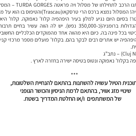
לאחר ארוחת הבוקר ייקח אותנ
במסלולי הויה- פראטה ברומניה! המסלול נמצא ברכס הרי ט
ם אנכי כולל של 200 מטר! בסיום היום נגיע למלון בעיר היפהפיה קלוז' נאפוקה. קלו
בטרנסילבניה ואחת הערים הגדולות ברומניה(כ-350,000 נפש). יש לה הווה 
טוי בכל פינה בה. כיום היא מהווה אחד מהמוקדים הכלכליים החשובים
היפהפיה יש אתרים רבים לבקר בהם. בקלוז' פועלים מספר מרכזי קניו
ת.
ה בקלוז' נאפוקה ונטוס בטיסה ישירה בחזרה לארץ .
***
וכנית הטיול עשויה להשתנות בהתאם להנחיית השלטונות,
שינויי מזג אוויר, בהתאם לרמת הניסיון והכושר הגופני
של המשתתפים ו/או החלטת המדריך בשטח.
חוק שירותי תעופה
תנאי שימוש באתר מדיניות פרטיות וזכויות יוצרים