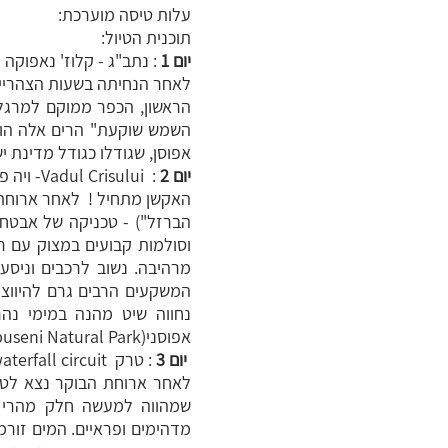
עלות טיסה מוערכת:
תוכנית הטיול:
יום 1
: נתב"ג - קלוז' נאפוקה - dul Crisului
השמש שוקעת" הרים אלה הופכ
אפוסן, שגודלו כגודל מדינת יש
יום 2
: Vadul Crisului- ויה פראטה Crișul Repede - רפטינג Vadul Crișul Repede - פאדיש(Padis)
האקשן מתחיל ! לאחר ארוחת ב
הברזל") - טכניקה של אבטח
מרהיבה. נשוב לרכבים וניסע
המשקעים הרבים גרם להיווצר
אפוסני(Apuseni Natural Park )- שם נלון .
יום 3
: טרק Bohodei waterfall circuit בתחום פארק אפוסן
לאחר ארוחת הבוקר נצא לטר
מדהימים ופראיים. המים זורמי