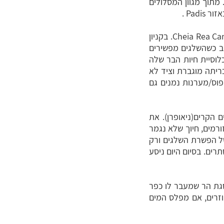
מתוך מגוון המסלולים
ארוחת בוקר שלאחריה נצא לפעילות אתגר נוספת בפארק אפוסן – והפעם קניונינג "יבש" ב-Cheia Rea Canyon. בקניון
טרים. הקניון זורם רק באביב כשהשלגים מפשירים
לוסיית חיות הבר שלה
ריתה מוגברת וציד לא
פוס/מערנות נמנים גם
 הקרים(ניאופרן). את
ים –(4-7 מפלי גלישה) בקניון oselu. מפלים, מים זורמים, חיוך שלא נגמר
עוצמה רבה בשל הפשרת השלגים ורק
רים. בסיום היום ניסע
 מאתגר אל פסגת הר שמעבר לו כפר
וזרים, אם מפלס המים