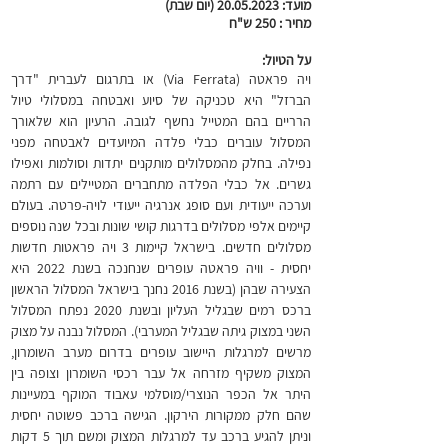
מועד:
20.05.2023
(יום שבת)
מחיר : 250 ש"ח
על הטיול:
ויה פראטה (Via Ferrata) או בתרגום לעברית "דרך
הברזל" ה
יא טכניקה של סיוע ואבטחה במסלולי טיול
הרריים בהם המטייל נחשף לגובה. הרעיון הוא שלאורך
המסלול עוברים כבלי פלדה המיועדים לאבטחה מפני
נפילה. בחלק מהמסלולים מותקנים יתדות וסולמות ואפילו
גשרים. אל כבלי הפלדה מתחברים המטיילים עם רתמה
וערכה ייעודית ועם סופג אנרגיה ייעודי לויה-פרטה. בעולם
קיימים אלפי מסלולים בדרגות קושי שונות ובכל שנה נוספים
מסלולים חדשים. בישראל קיימות 3 ויה פראטות חדשות
יחסית - וויה פראטה עופרים שנחנכה בשנת 2022 היא
הצעירה שבהן (בשנת 2016 נחנך בישראל המסלול הראשון
ברכס רמים שבגליל העליון ובשנת 2020 נפתח המסלול
השני במצוק גיתה שבגליל המערבי). המסלול נבנה על מצוק
מרשים למרגלות היישוב עופרים בדרום מערב השומרון,
המצוק משקיף מזרחה אל עבר רכסי השומרון וצופה בין
היתר אל הכפר הנוצרי/מוסלמי עאבוד המוקף במעיינות
שהם חלק ממקורות הירקון. הגישה ברכב פשוטה יחסית
וניתן להגיע ברכב עד למרגלות המצוק ומשם תוך 5 דקות