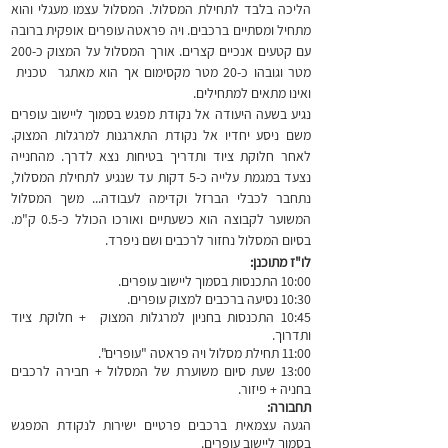
הליכה בלבד לתחילת המסלול. המסלול עצמו מעגלי והוא
מתחיל ומסתיים ברכבים. ויה פראטה עופרים אופקית ברובה
עם קטעים אנכיים קצרים. אורך המסלול על המצוק כ-200
מטר וגובהו כ-20 מטר מקסימום אך הוא מאתגר טכנית
ואינו מתאים למתחילים.
נגיע בשעה היעודה אל נקודת מפגש בסמוך ליישוב עופרים
משם ניסע יחדיו אל נקודת התארגנות למרגלות המצוק.
לאחר חלוקת ציוד ותדריך בטיחות נצא לדרך. מהחנייה
נצעד במגמת עלייה כ-5 דקות עד שנגיע לתחילת המסלול,
נתחבר לכבלי הברזל וקדימה לעבודה... משך המסלול
המשוער לקבוצה הוא כשעתיים ואורכו הכולל כ-0.5 ק"מ.
בסיום המסלול נחזור לרכבים ושם ניפרד.
לו"ז מתוכנן:
10:00 התכנסות בסמוך ליישוב עופרים.
10:30 נסיעה ברכבים למצוק עופרים.
10:45 התכנסות בחניון למרגלות המצוק + חלוקת ציוד
ותדרוך.
11:00 תחילת מסלול ויה פראטה "עופרים".
13:00 שעת סיום משוערת של המסלול + חבירה לרכבים
בחניה + פיזור.
תחבורה:
הגעה עצמאית ברכבים פרטיים ישירות לנקודת המפגש
בסמוך ליישוב עופרים.