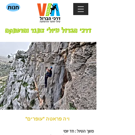
חנות
דרכי הברזל טיולי אתגר והרפתקה
"ויה פראטה "עופרים
משך הטיול : חד יומי