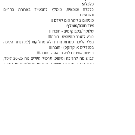
כלכלה:
כלכלה עצמאית, מומלץ להצטייד בארוחת צהריים
ונשנושים.
מינימום 2 ליטר מים לאדם !!!
ציוד חובה/מומלץ:
שלוקר /בקבוקי מים - חובה!!!
כובע להגנה מהשמש - חובה!!!
נעלי הליכה סגורות נוחות ולא מחליקות (לא תותר הליכה
בסנדלים או קרוקס) - חובה!!!
כפפות אופניים לויה פראטה - חובה!!!
לבוש נוח להליכה וטיפוס, תרמיל טיולים נוח 20-25 ליטר,
קרם הגנה, תרופות אישיות, משקפי שמש/משקפי ראייה,
שקיות אשפה, נייר
טואלט, אוכל/נשנושים.
קהל היעד:
הטיול מיועד לבעלי ניסיון קודם בויה פראטה מעל גיל 15.
דגשים חשובים:
מינימום 3 ליטר מים לאדם !!!
משקל גוף מינימלי 30 ק"ג ומקסימלי 110 ק"ג (מגבלת יצרן
לציוד)
הגעה לנקודות הכינוס בזמן (לא נוכל לחכות למאחרים).
נעלי הליכה סגורות נוחות ולא מחליקות (לא תותר הליכה
בסנדלים או קרוקס)!!!
***