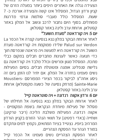
הצעידה נגלה את האתרים היפים ביותר במעלה הזרם של
קניון ורדון הגדול, המסלול אינו קשה והצעידה אורכת כ- 7
שעות. המסלול כולל מעברי סולמות וגרמי מדרגות
מפותלים.
בסוף היום נחבור לרכב ונשוב אל המלון באזור
קסטלאן. ארוחת ערב ולינה באזור קסטלאן.
יום 5
:
ויה קורדאטה "מערת השועל"
לאחר ארוחת הבוקר במלון נצא בנסיעה קצרה אל הכפר La
Palud sur Verdon שלידו ממוקמת ויה קורדאטה מערת
השועל. ויה קורדאטה היא למעשה ויה פראטה שנפרסת תוך
כדי תנועה כאשר לעגינות מחברים חבלים במקום כבלי
מתכת. המסלול מגוון ומרשים וכולל מלבד ויה קורדאטה גם
גלישת סנפלינג אומגה ומטוטלת חבלים. בסיום הפעילות
נשים פעמינו בחזרה אל המלון. אם יתיר לנו הזמן ביום זה
ניסע אחה"צ לביקור בכפר הציורי המפורסם Moustiers-
Sainte-Marie (מרחק נסיעה של כשעה מקסטלאן) ארוחת
ערב ולינה באזור קסטלאן.
יום 6
:
ורדון אקווה רנדונה + ויה סוטראטה קייל
לאחר ארוחת הבוקר במלון נצא בנסיעה אל תחילתו של
מסלול של פעילות מיוחדת הנקראת בשפת המקומיים -
אקווה רנדונה. הפעילות משלבת הליכה (ריבר טרקינג)
ושחייה (באדי רפטינג) על תוואי הנהר הזורם בקניון הורדון
המרהיב ביופיו. נצטייד בציוד המתאים, נקפוץ למים ונתקדם
במורד הנהר עד הפסקת הצהריים.
לאחר הפסקת הצהריים נשים פעמינו אל הכפר קייל