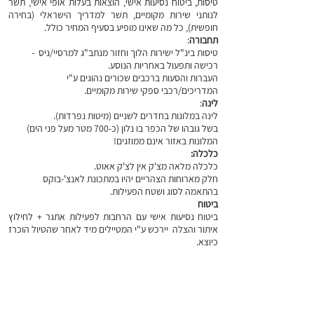
טיסות, ביטוח נסיעות אישי, הוצאות בעלות אופי אישי, תשר
לנותני שירות מקומיים, תשר למדריך הישראלי (בחירה
חופשית), כל מה שאינו מופיע בסעיף המחיר כולל.
תחבורה
:
טיסות בינ"ל ישירות הלוך וחזור מנתב"ג למרסיי/ניס -
רכישה ותפעול באחריות הנוסע.
העברות והסעות ברכבים שכורים נהוגים ע"י
המדריכים/רכבי ספקי שירות מקומיים.
לינה
:
לינה במלונות בחדרים לשניים (מיטות נפרדות).
בשל גובהו של הכפר בו נלון (כ-700 מטר מעל פני הים)
המלונות באזור אינם ממוזגים!
כלכלה:
כלכלה מלאה מצ'ק אין לצ'ק אאוט.
חלק מארוחות הצהריים יהיו במתכונת לאנצ'-בוקס
בהתאמה לסוג ושטח הפעילות.
ביטוח
ביטוח נסיעות אישי עם הרחבות לפעילות אתגר + לחילוץ
איתור והצלה יירכש ע"י המטיילים מיד לאחר שהטיול הוכרז
כיוצא.
עותק פוליסה בתוקף יישלח במייל למארגנים.
למטיילים מומלץ מאד לבדוק בנוסף אפשרות רכישת ביטוח
ביטול נסיעה מכל סיבה ("טריפ גרנטי" וכד').
חיסונים
חיסונים נדרשים (אם יש) באחריות המטייל בלבד!!!