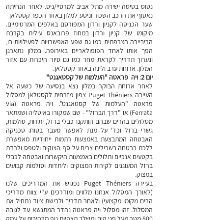
נטוס בטיסה ישירה מתל אביב למרסיי/ניס. לאחר הנחיתה
נאסוף את הרכב השכור וניסע למלון באזור הכפר קסטלאן -
שער הכניסה לקניון ורדון המפורסם באלפים המרטימיים.
מיקומו של קניון ורדון במחוז פרובאנס עילית בקרבת
הריביירה הצרפתית כמו גם שפע האפשרויות לפעילויות בו,
הפך אותו לאחד הפופולאריים באירופה.
במלון נתארגן
ונערוך תדריך לקראת מחר כמו גם סיור היכרות עם אזור
המלון. ארוחת ערב ולינה באזור קסטלאן.
יום 2
:
ויה פראטה
"העלמות של קסטאגנט"
לאחר ארוחת הבוקר במלון נצא בנסיעה של כשעה אל
העיירה Puget Théniers צפון מזרחית לקסטלאן למסלול
פראטה
"העלמות של קסטאגנט". ויה פראטה (Via
Ferrata) או "דרך הברזל" - שם שמקורו באיטליה ושמתאר
מסלולים בהרים שבהם הותקנו כבלי ברזל, יתדות, סולמות,
גשרי ברזל וכד' על מנת לאפשר מעבר בטוח. טכניקה
האבטחה המתבצעת באמצעות רתמות ייחודיות מאפשרת
ללכת בבטחה בשבילים צרים על סף הצוקים ולטפס ולרדת
בקטעים אנכיים ותלולים באמצעות היקשרות ואבטחה לכבלי
ברזל המעוגנים לקירות המצוקים וליתדות וסולמות קבועים
במצוק.
בעיירה Puget Théniers נפגוש את המדריכים שלנו
(לאורך המסלול אנחנו מלווים ומודרכים ע"י צוות מדריכי
הרים מקומי מקצועי) ולאחר תדריך ולבישת ציוד נתחיל את
המסלול. זהו מסלול ויה פראטה נהדר המתנשא עד לגובה
800 מטר מעל פני הים ומשלב תצפיות נוף מרהיבות על עמק