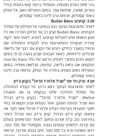
נהר VAR הזורם מתחתיו. המסלול ברמת קושי בינונית וכולל
גשרים, אומגה, סולמות ועוד.
בסיום הפעילות נשוב אל המלון
באזור קסטלאן. ארוחת ערב ולינה באזור קסטלאן.
יום 3
:
קניונינג Budan Baou
לאחר התארגנות הבוקר נצא בנסיעה אל תחילתו של מסלול
הקניונינג Budan Baou
קניון רב גוני מרתק המרכז את כל
מגוון החוויות שיש לפעילות קניונינג להציע. לאחר עשר דקות
צעידה מנקודת ההתארגנות נגיע לנקודת ההתחלה שם
נתחיל במעבר בחלקו היבש של הקניון עם רצף של גלישות
סנפלינג ידידותיות, כאשר הגבוהה שבהן בגובה 15 מ'. בסיום
הקטע היבש נתחבר לאפיק הרטוב של נחל clue du baou
המקסים שבו נחווה גלישה, קפיצות, מגלשות ושחייה. בסיום
הפעילות נשים פעמינו בחזרה אל המלון. ארוחת ערב ולינה
באזור קסטלאן.
יום 4
:
טרק חד יומי
"שביל אלפרד מרטל"
בקניון ורדון
לאחר התארגנות הבוקר ניסע ברכב אל נקודת ההתחלה
של מסלול ההליכה שלנו בבקתת Chalet de la
Maline.
"שביל אלפרד מרטל" בקניון ורדון הגדול
הוא
שביל יפהפה העוקב אחר נקודות עניין הקשורות בחיי
חוקר המערות הצרפתי הנודע אלפרד מרטל אשר חקר את
צפונות קניון ורדון הגדול. קניון ורדון הוא הגדול ביותר
באירופה (25 ק"מ אורכו) ונחשב לאחד המרשימים בעולם
עם קירות דולומיט עצומים בגובה מקסימלי של 700 מטר,
רוחב משתנה מ-6 עד 100 מטר, מים בצבע טורקיז, מראות
טבע מהממים וכפרים ציוריים הפזורים לאורכו. במהלך