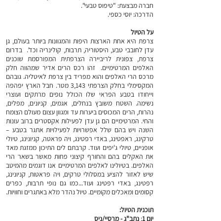
חברה מבצעת: "טיפוס טבעי".
הדרכה: יוסי כספי.
על הטיול
צרפת היא אחת הארצות היפות והמגוונות ביותר בעולם, גן
עדן לחובבי טבע, היסטוריה, תרבות, קולינריה וכד'. בדרום
צרפת, צפונית לריביירה הצרפתית המפורסמת שוכנים
האלפים המרטימיים. זהו רכס הרים אדיר שמהווה חלק
מרכס הרי האלפים והוא מפריד בין צרפת לאיטליה. גובהם
המקסימלי בחלק הצרפתי 3,143 מטר. חבל הארץ יפהפה
וייחודו בטבע הפראי שלו הכולל נופים מרתקים ועוצרי
נשימה. השטח משובץ בנחלים, אגמים, קניונים, מפלים,
נהרות, הרים המכוסים ביערות עד ומגוון עצום מעולם הצומח
והחי. המרטימיים הם גן עדן לפעילות אקסטרים ברוב עונות
השנה ויש בהם שלל אפשרויות לפעילויות אתגר בטבע –
טרקינג, ראפטינג, באדי רפטינג, ויה פראטה, קניונינג, טיולי
אופניים, טיולי ג'יפים ועוד. קרבתם לים התיכון ממזגת מאד
את האקלים בהם והחורף קיצוני פחות מאשר בשאר הרי
האלפים. בטיולינו לאלפים המרטימיים אנו דוגמים מהמיטב
שיש לאזור להציע במסלולי טרקים, ויה פראטות, קניונינג,
רפטינג, באדי רפטינג ועוד...כמו גם נופי תרבות, כפרים
קסומים ומאכלים מקומיים. טיול נהדר מלא באתגרים וחוויות.
תוכנית הטיול:
יום 1
:
נתב"ג - מרסיי/ניס