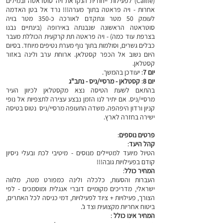
(Caille) לפעילות ייחודית הנקראת ויה סוטראטה ובמילים
אחרות - ויה פראטה בתוך מערה!!! נרד אל בטן האדמה
לעומק 50 מטר ונתקדם לאורכה כ-350 מטר בויה
סוטראטה הראשונה שנבנתה באירופה (בינתיים נבנו
בצרפת עוד כמה) - ויה פראטה תת קרקעית הכוללת מעבר
כבלים גשרים, וסולמות בתוך נוף מערת נטיפים מיוחד. בסיום
היום נשוב אל הכפר קסטלאן. ארוחת ערב ולינה באזור
קסטלאן.
יום 7
: יעודכן בהמשך.
יום 8
:
קסטלאן - מרסיי/ניס - נתב"ג
בהתאם לשעת הטיסה נצא מקסטלאן לכיוון העיר
מרסיי/ניס. אם יתיר לנו הזמן נבצע עצירה לתצפיות אל נופי
קניון ורדון היפהפה. משדה התעופה מרסיי/ניס נטוס בטיסה
ישירה בחזרה לארץ.
פרטים נוספים
:
קהל היעד
:
הטיול מיועד למטיילים מנוסים - מיטיבי לכת ובעלי ניסיון
קודם בפעילויות גובה!!!
המחיר כולל
:
העברות והסעות, כלכלה ולינה כמפורט מטה, מלווה
ישראלי, מדריכים מקומיים דוברי אנגלית ומוסמכים - לפי
הצורך, פעילויות + ציוד לפעילויות, דמי כניסה לכל האתרים,
ביטוח אחריות מקצועית וצד ג'.
המחיר אינו כולל
: