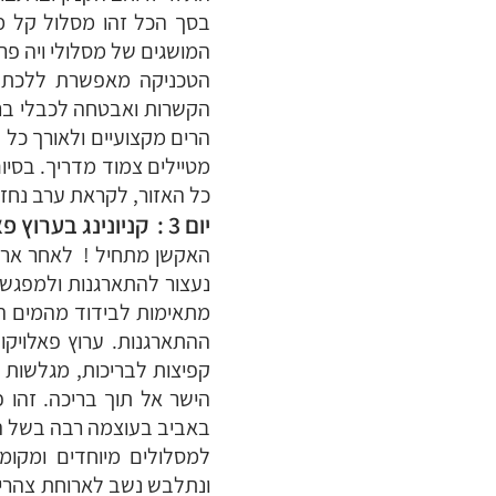
בסך הכל זהו מסלול קל מג
המושגים של מסלולי ויה פר
הטכניקה מאפשרת ללכת ב
הקשרות ואבטחה לכבלי ברזל
הרים מקצועיים ולאורך כל ה
מטיילים צמוד מדריך. בסיו
כל האזור, לקראת ערב נחזו
יום 3 : קניונינג בערוץ פאלויקו Canyoning in Palvico
האקשן מתחיל ! לאחר ארוחת
מתאימות לבידוד מהמים ה
ההתארגנות.
ערוץ פאלויקו
קפיצות לבריכות, מגלשות ט
הישר אל תוך בריכה.
זהו 
באביב בעוצמה רבה בשל הפש
למסלולים מיוחדים ומקומ
ונתלבש נשב לארוחת צהרי