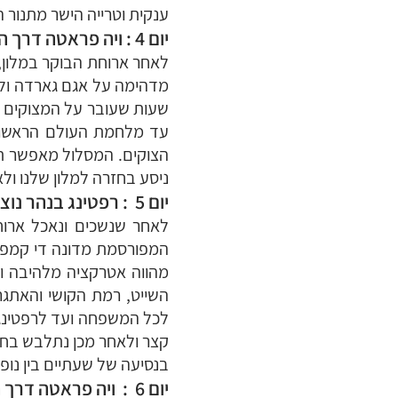
ענקית וטרייה הישר מתנור
יום 4 : ויה פראטה דרך המבריחים Sentiero Contrabbandieri
לאחר ארוחת הבוקר במלון,
שעות שעובר על המצוקים ה
הצוקים. המסלול מאפשר תצ
ניסע בחזרה למלון שלנו ול
יום 5 : רפטינג בנהר נוצ'ה (Noce)
המפורסמת מדונה די קמפילי
מהווה אטרקציה מלהיבה ומ
השייט, רמת הקושי והאתגר
לכל המשפחה ועד לרפטינג א
קצר ולאחר מכן נתלבש בחלי
בנסיעה של שעתיים בין נופי
יום 6 : ויה פראטה דרך הנשרים Via Ferrata Sentiero delle Aquila