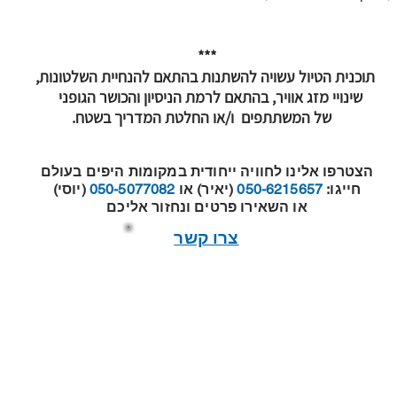
***
תוכנית הטיול עשויה להשתנות בהתאם להנחיית השלטונות,
שינויי מזג אוויר, בהתאם לרמת הניסיון והכושר הגופני
של המשתתפים ו/או החלטת המדריך בשטח.
הצטרפו אלינו לחוויה ייחודית במקומות היפים בעולם
חייגו:
050-6215657
(יאיר) או
050-5077082
(יוסי)
או השאירו פרטים ונחזור אליכם
צרו קשר
חוק שירותי תעופה
תנאי שימוש באתר מדיניות פרטיות וזכויות יוצרים
דרכי הברזל ע.מ. 056636673
יאיר ברק 050-6215657