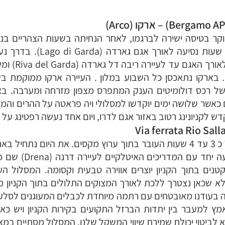
קר בטיסה ישירה לברגמו, לאחר הנחיתה בשעות הצהריים בנ
ניסע צפונה במשך כשלוש שעות נס
מהאגם . בארקו נתאכסן כל השבוע במלון . העיירה ארקו ממוקמת
של רכס דולומיטים הענק המתפרס מצפון מזרחה ומערבה. באז
ם כאשר שלושה ימים יוקדשו למסלולי ויה פראטה על ההרים והמ
 לקניונינג רטוב באזור אגם לדרו, ויום אחד נעשה רפטינג על נהר נוצ
מסלול ויה פראטה קצר של כ 3 עד 4 שעות העובר בתוך ערוץ מקסים. את היום
במלון ומשם ניסע כחצי 
נים בתוך הקניון יוצרים אווירה טבעית וקסומה. המסלול ה
לא שכאן נצטרך ללכת לאורך המצוקים התלולים בתוך הקניון 
בעודנו מאובטחים עם רתמה מיוחדת לכבלים המעוגנים לסלעי
מץ למעבר בין יתדות הברזל התקועים בקירות הקניון ויש כ