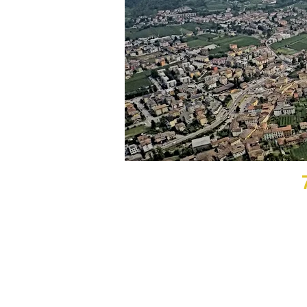
רי מולטיאדוונצ'ר - 7