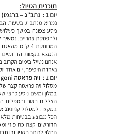
תוכנית
הטיול:
יום 1 : נתב"ג – ברג
מו( Bergamo AP) – ארקו (Arco)
נמריא מנתב"ג בשעות הבו
המרוחקת 4 ק"מ 
הנמצא בקצוות הדרומיים 
אנחנו נטייל בימים הקרובי
גארדה היפיפה, יום אחד יוקדש
יום 2 : ויה פראטה Via ferrata Rio Sallagoni
הצללים האור והמפלים הקט
במקצת למסלול קניונינג א
הכל מבוצע בבטיחות מלאה 
הדורשים קצת כח פיזי ומא