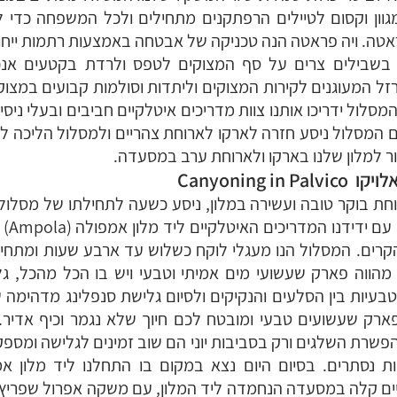
וון וקסום לטיילים הרפתקנים מתחילים ולכל המשפחה כדי ל
אטה. ויה פראטה הנה טכניקה של אבטחה באמצעות רתמות ייחודי
שבילים צרים על סף המצוקים לטפס ולרדת בקטעים אנכי
 המעוגנים לקירות המצוקים וליתדות וסולמות קבועים במצוק. 
מסלול ידריכו אותנו צוות מדריכים איטלקיים חביבים ובעלי ניסי
ם המסלול ניסע חזרה לארקו לארוחת צהריים ולמסלול הליכה ל
ר למלון שלנו בארקו ולארוחת ערב במסעדה.
 בוקר טובה ועשירה במלון, ניסע כשעה לתחילתו של מסלול קני
נעצור 
קרים. המסלול הנו מעגלי לוקח כשלוש עד ארבע שעות ומתחי
 מהווה פארק שעשועי מים אמיתי וטבעי ויש בו הכל מהכל, ג
בעיות בין
פארק שעשועים טבעי ומובטח לכם חיוך שלא נגמר וכיף אדיר. ה
רת השלגים ורק בסביבות יוני הם שוב זמינים לגלישה ומספקים
ות נסתרים. בסיום היום נצא במקום בו התחלנו ליד מלון א
ים קלה במסעדה הנחמדה ליד המלון,
עם משקה אפרול שפריץ, 