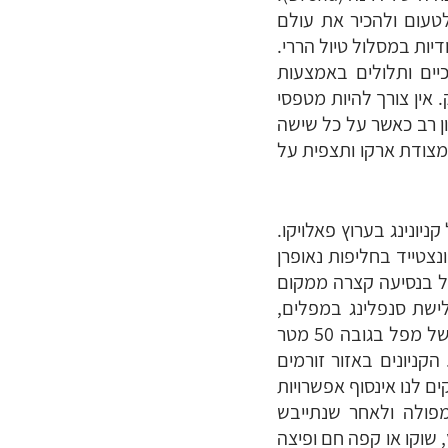
טעום ולהכיר את עולם
ות במסלול טיול הררי.
ים ותלולים באמצעות
אין צורך להיות מטפסי
ון רב כאשר על כל שישה
מצודת ארקו ותצפית על
ונינג בערוץ פאלויקו.
להתארגנות ולמפגש עם ידידנו המדריכים האיטלקיים ליד מלון אמפולה (Ampola) ונצטייד בחליפות נאופרן
ל בנסיעה קצרה ממקום
לישת סנפלינג במפלים,
הסלעים והנקיקים ולסיום גלישת סנפלינג מדהימה של מפל בגובה 50 מטר
קניונים באזור זורמים
 לנו אינסוף אפשרויות
מפולה ולאחר שנתייבש
שוקו או קפה חם ופיצה