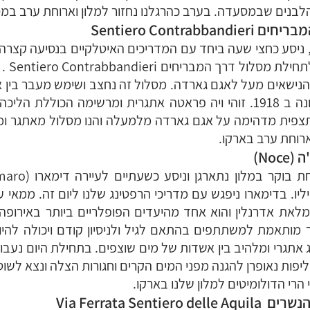
 הלבנים שבמסעדה. בערב כהרגלנו נחזור למלון וארוחת ערב במ
 ניסע כחצי שעה ביחד עם המדריכים האיטלקיים בנסיעה קצר
נישאים מעל לאגם גארדה. מסלול זה נחצב ושימש מעבר בין או
עד מלחמת העולם הראשונה ב 1918. זוהי ויה פראטה אתגרית ומרשימה הכו
פית מדהימה על אגם גארדה מלמעלה והנו מסלול מאתגר ומרש
ארוחת ערב בארקו.
ו. בדימארו ניפגש עם מדריכי הרפטינג שלנו ליום זה. ממאי 
לאת אדרנלין והוא אחד מהיעדים הפופלריים ביותר באירופה
 מותאמת למשתתפים בהתאם לגיל ולניסיון קודם ויכולה להיו
תגרי ומלהיב בין אשדות של מים שוצפים. בתחילת היום נעבור 
פות נאופרן להגנה מפני המים הקרים וחגורות הצלה ונצא לשוט 
 הרי הדולומיטים למלון שלנו בארקו.