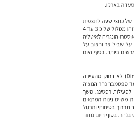
סעדה בארקו.
ה של כחצי שעה לתצפית
מדהימה על אגם גארדה ולתחילת מסלול דרך המבריחים Sentiero Contrabbandieri . זהו מסלול של כ 3 עד 4
סטרו-הונגריה לאיטליה
ללת הליכה על שביל צר וחצוב על
ים ביותר. בסוף היום
לאחר שנשכים ונאכל ארוחת בוקר במלון נתארגן וניסע כשעתיים לעיירה דימארו (Dimaro) לא רחוק מהעיירה
עד ספטמבר נהר הנוצ'ה
 לפעילות רפטינג. משך
ת משייט נינוח המתאים
תדרוך בטיחותי ותרגול
בנהר. בסוף היום נחזור