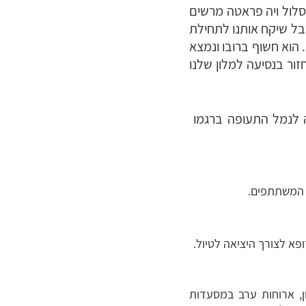
סלול ויה פראטה מרשים
לעיירה פגאנלה (Paganella) ושם נעלה ברכבל שיקח אותנו לתחילת
הוא חשוף ברובו ונמצא
ור בנסיעה למלון שלנו
ה לנמל התעופה ברגמו
ל המשתתפים.
פא לצורך היציאה לטיול.
ן, ארוחות ערב במסעדות