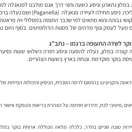
במלון נתארגן וניסע כשעה וחצי דרך אגם מולבנו לפגאנלה למ
ביותר שלוקח כ- 5 שעות הליכה. ניסע תחילה 
שי גבוהה והוא מתאים למי שכבר התנסה במסלולי ויה פראטה. 
מעל לעמק ונוף מדהים של פסגות הדולומיטים. בסוף היום נחז
 קצרה במלון, נעלה להסעה וניסע חזרה כשלוש שעות נסיע
יסת בוקר מוקדמת וננחת בארץ בשעות הצהריים.
ראטה והקניונינג בהתאם לרמה הטכנית, הניסיון והיכולות הפיזיות ש
אים ,מיטיבי לכת, תידרש חתימה על הצהרת בריאות והנפקת אישור רו
ירות טובה שניים בחדר, כלכלה מלאה הכוללת ארוחת בוקר במלו