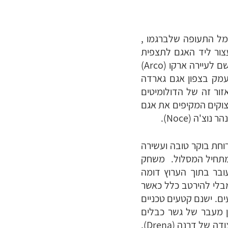
מל התעופה שלברגמו ,
יעה לאורך אגם גארדה (Lago di Garda). בדרך נעצור ליד האגם לתצפית
ולהפסקת צהריים. נמשיך לאורך האגם עד לעיירה ריבה דל גארדה (Riva del Garda) ומשם לעיירה ארקו (Arco)
 בעמק בצפון אגם גארדה
ור זה של הדולומיטים
צוקים המקיפים את אגם
'ה (Noce).
 נתחיל בארוחת בוקר טובה ועשירה
שעה יחד עם המדריכים האיטלקיים לעיירה דרנה (Drena) שם מתחיל המסלול. משחק
עובר בתוך הערוץ דומה
מבלי להירטב כלל כאשר
ם. ישנם קטעים טכניים
אן מעבר של גשר כבלים
התלוי לרוחב הקניון ובו תבוא לביטוי יכולת שמירת שיווי המשקל שלנו. המסלול מסתיים במצודה של דרנה (Drena).