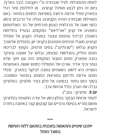
לאחת מהפעילות לעיל שנבחרה ע"י הקבוצה (כבר בארץ).
ביום זה ניתן לבצע מסלול קניונינג או לחילופין סיור רגלי
בפארק מפלי אדסה ורחצה במעיינות החמים בפוזאר. באם
הפעילות שנבחרה תהיה הקניונינג נעלה על הרכבים וניסע
כחצי שעה אל מרגלותיו הצפון מזרחיים של הר האולימפוס
כשפנינו אל קניון "אורליאס" המקסים. נצטייד בחליפות
ניאופרן לבידוד מהמים ונצעד במעלה הקניון אל מסלול
קניונינג מעגלי מהיפים והמהנים בקניוני יוון. במפלים שלאורך
הקניון נגלוש ("סנפלינג") במים זורמים, נקפוץ לבריכות
המים נחליק במגלשות טבעיות, נגלוש על אומגה ובעיקר
נהנה מפארק המים הטבעי המקסים הזה עם חיוך שלא
נגמר וכיף אדיר. אורכו של המסלול כחמש שעות. האפשרות
השנייה היא ליסוע כשעתיים צפונה לביקור בפארק מפלי
המים אדסה ולרחוץ במעיינות החמים בפוזאר הסמוכה.
בסוף היום נחזור בנסיעה אל מלון בעיר סלוניקי. בסלוניקי
נבלה את הערב כולל ארוחת ערב .
יום 6
: סלוניקי - נתב"ג
לאחר ארוחת הבוקר במלון ניסע אל שדה התעופה בסלוניקי
ומשם נמריא בטיסת צהריים עם קונקשן קצר באתונה בחזרה
לישראל.
***
ייתכנו שינויים והתאמות בתוכנית בהתאם ללוח הטיסות
במועד הטיול