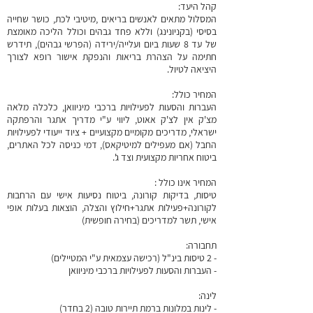
קהל היעד:
המסלול מתאים לאנשים בריאים ,מיטיבי לכת, כושר שחייה
בסיסי (בקניונינג) וללא פחד גבהים וכולל הליכה מאומצת
של עד 8 שעות ביום ועלייה/ירידה (הפרשי גבהים), תידרש
חתימה על הצהרת בריאות והנפקת אישור רופא לצורך
היציאה לטיול.
המחיר כולל:
העברות והסעות לפעילויות ברכבי מיניוואן, כלכלה מלאה
מצ'ק אין לצ'ק אאוט, ליווי ע"י מדריך אתגר והרפתקה
ישראלי, מדריכים מקומיים מקצועיים + ציוד ייעודי לפעילויות
החבל (אם מעפילים למיטיקאס), דמי כניסה לכל האתרים,
ביטוח אחריות מקצועית וצד ג'.
המחיר אינו כולל :
טיסות, בדיקות קורונה, ביטוח נסיעות אישי עם הרחבות
לקורונה+פעילות אתגר+חילוץ והצלה, הוצאות בעלות אופי
אישי, תשר למדריכים (בחירה חופשית)
תחבורה:
- 2 טיסות בינ"ל (רכישה עצמאית ע"י המטיילים)
- העברות והסעות לפעילויות ברכבי מיניוואן
לינה:
- לינות במלונות ברמת תיירות טובה (2 בחדר)