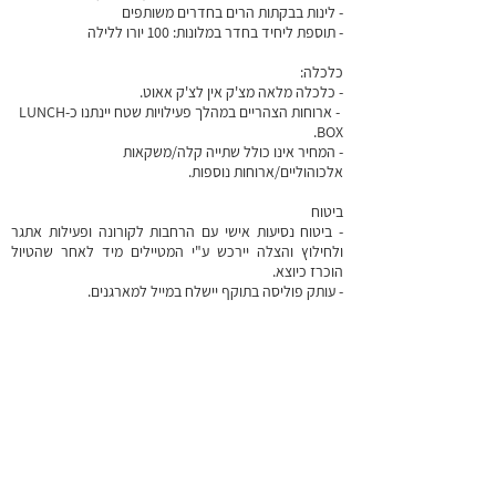
- לינות בבקתות הרים בחדרים משותפים
- תוספת ליחיד בחדר במלונות: 100 יורו ללילה
כלכלה:
- כלכלה מלאה מצ'ק אין לצ'ק אאוט.
- ארוחות הצהריים במהלך פעילויות שטח יינתנו כ-LUNCH
BOX.
- המחיר אינו כולל שתייה קלה/משקאות
אלכוהוליים/ארוחות נוספות.
ביטוח
- ביטוח נסיעות אישי עם הרחבות לקורונה ופעילות אתגר
ולחילוץ והצלה יירכש ע"י המטיילים מיד לאחר שהטיול
הוכרז כיוצא.
- עותק פוליסה בתוקף יישלח במייל למארגנים.
קורונה
בדיקות,הנפקת טפסים ואישורים אישיים הקשורים לקורונה
באחריות המטייל בלבד.
הרשמה
- מועד אחרון לההרשמה 30 יום לפני מועד היציאה לטיול על
בסיס מקום פנוי
- לנרשמים יישלח לינק לטופס הרשמה עם פירוט המסמכים
הנדרשים ושאלון למטייל