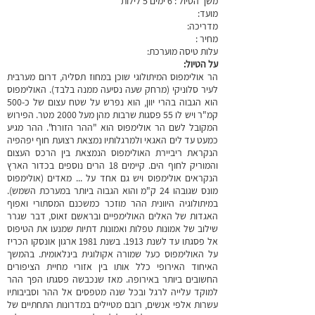
משך הטיול : 6 ימים 5 לילות
מועד:
מדריכה:
מחיר :
עלות טיסה מוערכת:
על הטיול:
הר אולימפוס המיתולוגי שוכן במחוז תסליה, דרום מערבית
לעיר סלוניקי (מרחק שעה נסיעה ממנה בלבד). האולימפוס
הוא הגבוה בהרי יוון, הוא נפרש על שטח עצום של כ-500
קמ"ר ויש לו 55 פסגות שרבות מהן מעל 2000 מטר. הפירוש
המקובל לשם הר אולימפוס הוא "ההר הזורח". ההר מגיע
כמעט עד לים האגאי ולמרגלותיו נמצאת רצועת חוף יפהפיה
הנקראת ריביירת האולימפוס הנמצאת בין הרכס העצום
והמוריק לחוף הים. קיימים 18 הרים נוספים בכדור הארץ
הנקראים אולימפוס ויש גם אחד על ... מאדים (אולימפוס
מונס שגובהו 24 ק"מ והוא הגבוה ביותר במערכת השמש).
במיתולוגיה היוונית ההר מוזכר כמשכנם המסתורי ואפוף
האגדות של האלים האולימפיים ובראשם זאוס, דבר שגרר
שילוב של אמונות טפלות ואמונות דתיות שמנעו את הטיפוס
אל פסגתו עד לשנת 1913. בשנת 1981 ארגון אונסקו הכריז
על האולימפוס כעל שמורה אקולוגית בינלאומית. בהמשך
האיחוד האירופי כלל אותו בין אזורי מחיית הציפורים
החשובים ביותר באירופה. מאז שנכבשה פסגתו הפך ההר
למוקד עלייה לרגל ובכל שנה מטפסים אל ההר וסביבותיו
עשרות אלפי אנשים, רובם מטיילים במדרונות התחתיים של