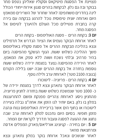
מצויינת אל הפסגות מיטיקאס וסקוליו שאליהן נטפס מחר
בבוקר ובה גם נלון. לבקתות בהרים סגנון אירוח ייחודי הכולל
לינה בחדרים משותפים! לאחר שחרור של השרירים ממאמץ
היום וארוחה יוונית טיפוסית נוכל להרגע בבקתה עם בירה
קרה בחברת מטיילים מכל העולם ולהיערך לטיפוס אל
הפסגה מחר.
יום 3
: בקתת
הרים - פסגת האולימפוס -
בקתת
הרים
לאחר ארוחת הבוקר נעמיס את הציוד הנדרש אל תרמילינו
ונצא בהליכה מבקתת ההרים אל פסגת סקוליו באולימפוס
משך ההליכה כשלוש שעות. הנוף הנשקף מהפיסגה ביום
בהיר מרהיב ובלתי נשכח ושווה ללא ספק את המאמץ.
לאחר הירידה מהפיסגה נצעד במגמת ירידה כשלוש שעות
נוספות בחזרה אל בקתת ההרים שבה ישנו בלילה הקודם
(בגובה 2100 מטר) לארוחת ערב ולילה נוסף.
יום 4
: בקתת
הרים - פריוניה - ליטוכורו
לאחר ארוחת הבוקר נתארגן ונצא לדרך במגמת ירידה של
כ- 1000 מטר שנמשכת כשלוש שעות בחזרה לחניון פריוניה.
מהחניון ניסע לארוחת צהריים מפנקת ומשם להתרעננות
במלון בו נלון. באם יותיר לנו הזמן את אחה"צ נבלה בעיירה
ליטוכורו או בחוף הים אשר בריביירת האולימפוס ננוח ונהנה
מזמן חופשי. בסיום היום נתכנס למלון לארוחת ערב שבה
נחגוג את ההגעה לפסגה ונעבור תדריך לקראת יום המחר.
יום 5
: יום בחירה - קניונינג אורליאס/פארק המפלים אדסה
ומרחצאות פוזאר
לאחר שנשכים ונאכל ארוחת בוקר במלון נתארגן ונצא