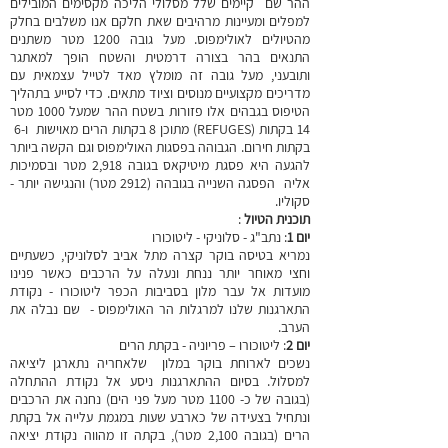
ההר שם קיימים שלל מסלולי הליכה מקסימים המובילים
למפלים ומעיינות מרהיבים שאת חלקם אנו משלבים בחלק
מהטיולים לאולימפוס. מעל גובה 1200 מטר משתנים
התנאים בהר בצורה דרמטית והשטח הופך למאתגר
ותובעני, מעל גובה זה מומלץ מאד לטייל עצמאית עם
מדריכים מקצועיים מנוסים וציוד מתאים. כדי לסייע בתהליך
הטיפוס בגבהים אלו פזורות בשטח ההר שמעל 1000 מטר
14 בקתות (REFUGES) מתוכן 8 בקתות הרים מאוישות ו-6
בקתות חירום. הגבוהה בפסגות האולימפוס וגם הקשה ביותר
להגעה היא פסגת מיטיקאס בגובה 2,918 מטר ובסמיכות
אליה הפסגה השנייה בגובהה (2912 מטר) והנגישה יותר -
סקוליו.
תוכנית הטיול
:
יום 1
: נתב"ג - סלוניקי - ליטוכורו
נמריא בטיסה בוקר קצרה מתל אביב לסלוניקי, כשעתיים
וחצי מאוחר יותר ננחת ונעלה על הרכבים כאשר פנינו
מועדות אל עבר מלון בסביבות הכפר ליטוכורו - נקודת
התארגנות שלנו למרגלות הר האולימפוס - שם נבלה את
הערב.
יום 2
: ליטוכורו – פריוניה - בקתת הרים
נשכים לארוחת בוקר במלון שלאחריה נתארגן ליציאה
למסלול. בסיום ההתארגנות ניסע אל נקודת ההתחלה
(בגובה של כ- 1100 מטר מעל פני הים) נחנה את הרכבים
ונתחיל בצעידה של כארבע שעות במגמת עלייה אל בקתת
הרים (בגובה 2,100 מטר), בקתה זו מהווה נקודת יציאה